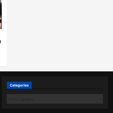
ो
Categories