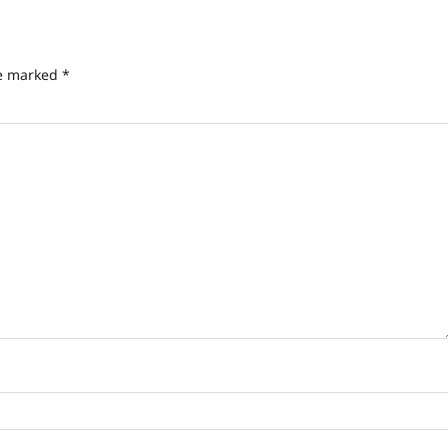
re marked
*