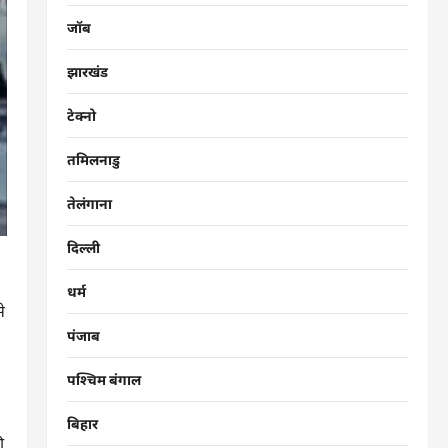
जॉब
झारखंड
टेक्नो
तमिलनाडु
तेलंगाना
दिल्ली
धर्म
े
पंजाब
पश्चिम बंगाल
बिहार
ी