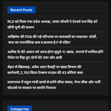
Recent Posts
RLD को मिला नया प्रदेश अध्यक्ष, जयंत चौधरी ने ऐश्वर्य राज सिंह को
सौंपी यूपी की कमान
अखिलेश की PDA की नई परिभाषा पर मायावती का पलटवार: बोलीं,
‘सपा का राजनीतिक छल व छलावा है P से पंडित’
अतीक के बेटे अबान को आज होगा सुपुर्द-ए-खाक, जनाजे में शामिल होंगे
पैरोल पर रिहा हुए दोनों बेटे उमर और अली
सेहत से खिलवाड़: अवैध आटा फैक्ट्री पर खाद्य विभाग की
छापेमारी,2,150 किग्रा टैल्कम पाउडर की 43 बोरियां जब्त
प्रयागराज में राहुल गांधी छात्रों से करेंगे सीधा संवाद; पेपर लीक और भर्ती
घोटालों पर सरकार पर साधेंगे निशाना
Categories