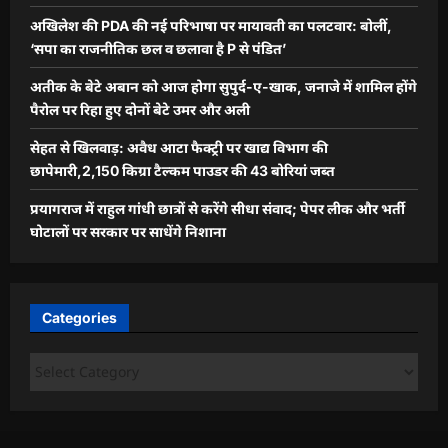
अखिलेश की PDA की नई परिभाषा पर मायावती का पलटवार: बोलीं,
‘सपा का राजनीतिक छल व छलावा है P से पंडित’
अतीक के बेटे अबान को आज होगा सुपुर्द-ए-खाक, जनाजे में शामिल होंगे
पैरोल पर रिहा हुए दोनों बेटे उमर और अली
सेहत से खिलवाड़: अवैध आटा फैक्ट्री पर खाद्य विभाग की
छापेमारी,2,150 किग्रा टैल्कम पाउडर की 43 बोरियां जब्त
प्रयागराज में राहुल गांधी छात्रों से करेंगे सीधा संवाद; पेपर लीक और भर्ती
घोटालों पर सरकार पर साधेंगे निशाना
Categories