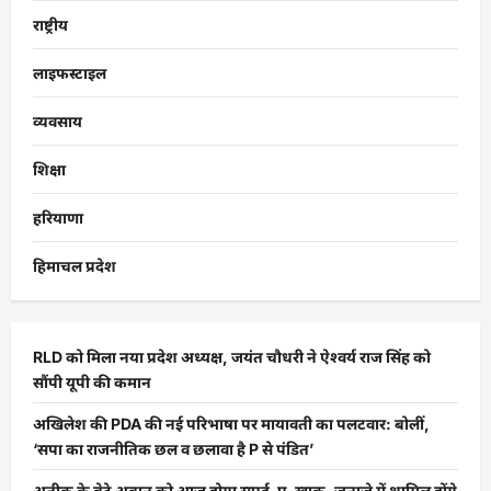
राष्ट्रीय
लाइफस्टाइल
व्यवसाय
शिक्षा
हरियाणा
हिमाचल प्रदेश
RLD को मिला नया प्रदेश अध्यक्ष, जयंत चौधरी ने ऐश्वर्य राज सिंह को
सौंपी यूपी की कमान
अखिलेश की PDA की नई परिभाषा पर मायावती का पलटवार: बोलीं,
‘सपा का राजनीतिक छल व छलावा है P से पंडित’
अतीक के बेटे अबान को आज होगा सुपुर्द-ए-खाक, जनाजे में शामिल होंगे