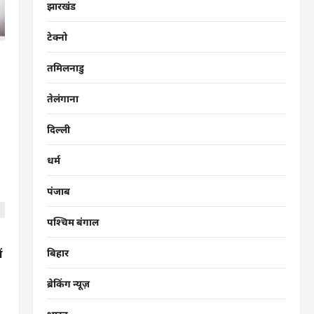
झारखंड
टेक्नो
तमिलनाडु
तेलंगाना
दिल्ली
धर्म
पंजाब
पश्चिम बंगाल
बिहार
ं
ब्रेकिंग न्यूज़