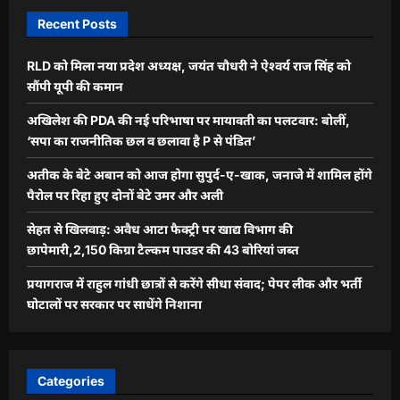
Recent Posts
RLD को मिला नया प्रदेश अध्यक्ष, जयंत चौधरी ने ऐश्वर्य राज सिंह को
सौंपी यूपी की कमान
अखिलेश की PDA की नई परिभाषा पर मायावती का पलटवार: बोलीं,
‘सपा का राजनीतिक छल व छलावा है P से पंडित’
अतीक के बेटे अबान को आज होगा सुपुर्द-ए-खाक, जनाजे में शामिल होंगे
पैरोल पर रिहा हुए दोनों बेटे उमर और अली
सेहत से खिलवाड़: अवैध आटा फैक्ट्री पर खाद्य विभाग की
छापेमारी,2,150 किग्रा टैल्कम पाउडर की 43 बोरियां जब्त
प्रयागराज में राहुल गांधी छात्रों से करेंगे सीधा संवाद; पेपर लीक और भर्ती
घोटालों पर सरकार पर साधेंगे निशाना
Categories