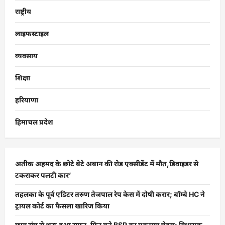
राष्ट्रीय
लाइफस्टाइल
व्यवसाय
शिक्षा
हरियाणा
हिमाचल प्रदेश
अतीक अहमद के छोटे बेटे अबान की रोड एक्सीडेंट में मौत,डिवाइडर से
टकराकर पलटी कार’
तहलका के पूर्व एडिटर तरुण तेजपाल रेप केस में दोषी करार; बॉम्बे HC ने
ट्रायल कोर्ट का फैसला खारिज किया
छात्र संघ से शुरू हुआ सफर, फिर बने BSP का एकमात्र चेहरा: विधायक