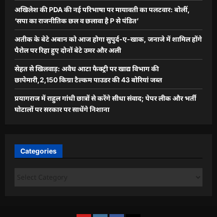
अखिलेश की PDA की नई परिभाषा पर मायावती का पलटवार: बोलीं,
‘सपा का राजनीतिक छल व छलावा है P से पंडित’
अतीक के बेटे अबान को आज होगा सुपुर्द-ए-खाक, जनाजे में शामिल होंगे
पैरोल पर रिहा हुए दोनों बेटे उमर और अली
सेहत से खिलवाड़: अवैध आटा फैक्ट्री पर खाद्य विभाग की
छापेमारी,2,150 किग्रा टैल्कम पाउडर की 43 बोरियां जब्त
प्रयागराज में राहुल गांधी छात्रों से करेंगे सीधा संवाद; पेपर लीक और भर्ती
घोटालों पर सरकार पर साधेंगे निशाना
Categories