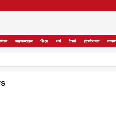
ोरंजन
लाइफस्टाइल
शिक्षा
धर्म
टेक्नो
इंटरनेशनल
व्यवस
ws