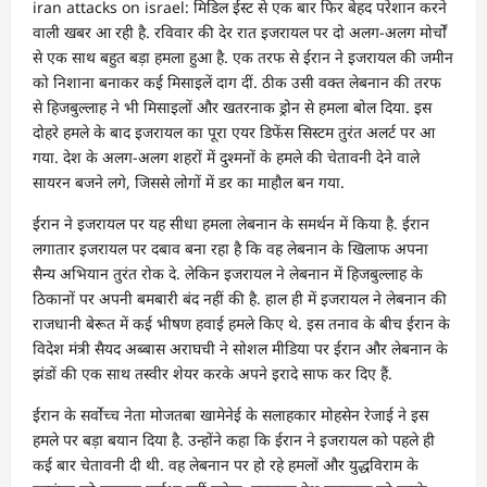
iran attacks on israel: मिडिल ईस्ट से एक बार फिर बेहद परेशान करने
वाली खबर आ रही है. रविवार की देर रात इजरायल पर दो अलग-अलग मोर्चों
से एक साथ बहुत बड़ा हमला हुआ है. एक तरफ से ईरान ने इजरायल की जमीन
को निशाना बनाकर कई मिसाइलें दाग दीं. ठीक उसी वक्त लेबनान की तरफ
से हिजबुल्लाह ने भी मिसाइलों और खतरनाक ड्रोन से हमला बोल दिया. इस
दोहरे हमले के बाद इजरायल का पूरा एयर डिफेंस सिस्टम तुरंत अलर्ट पर आ
गया. देश के अलग-अलग शहरों में दुश्मनों के हमले की चेतावनी देने वाले
सायरन बजने लगे, जिससे लोगों में डर का माहौल बन गया.
ईरान ने इजरायल पर यह सीधा हमला लेबनान के समर्थन में किया है. ईरान
लगातार इजरायल पर दबाव बना रहा है कि वह लेबनान के खिलाफ अपना
सैन्य अभियान तुरंत रोक दे. लेकिन इजरायल ने लेबनान में हिजबुल्लाह के
ठिकानों पर अपनी बमबारी बंद नहीं की है. हाल ही में इजरायल ने लेबनान की
राजधानी बेरूत में कई भीषण हवाई हमले किए थे. इस तनाव के बीच ईरान के
विदेश मंत्री सैयद अब्बास अराघची ने सोशल मीडिया पर ईरान और लेबनान के
झंडों की एक साथ तस्वीर शेयर करके अपने इरादे साफ कर दिए हैं.
ईरान के सर्वोच्च नेता मोजतबा खामेनेई के सलाहकार मोहसेन रेजाई ने इस
हमले पर बड़ा बयान दिया है. उन्होंने कहा कि ईरान ने इजरायल को पहले ही
कई बार चेतावनी दी थी. वह लेबनान पर हो रहे हमलों और युद्धविराम के