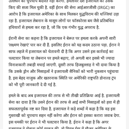
उल्लंघन को चुपचाप बर्दाश्त नहीं करेगा. हमलावर देश इजरायल को उसके
किए की सजा मिल चुकी है. वहीं ईरान की सेना आईआरजीसी (IRGC) का
आरोप है कि इजरायल अमेरिका के साथ मिलकर युद्धविराम की धज्जियां उड़ा
रहा है. इजरायल लेबनान के मासूम लोगों पर फॉस्फोरस बम जैसे प्रतिबंधित
हथियारों से हमला कर रहा है, जो कि एक गंभीर युद्ध अपराध है.
ईरानी सेना का कहना है कि इजरायल ने बेरूत पर हमला करके अपनी सारी
‘लक्ष्मण रेखाएं’ पार कर दी हैं. इसलिए ईरान को यह कदम उठाना पड़ा. ईरान ने
साफ लहजे में इजरायल को चेतावनी दी है कि अगर उसने इस कार्रवाई का
पलटवार किया या लेबनान पर हमले बढ़ाए, तो अगली बार इससे भी ज्यादा
विनाशकारी तबाही मचाई जाएगी. दूसरी तरफ हिजबुल्लाह ने भी दावा किया है
कि उसके ड्रोन और मिसाइलों ने इजरायली सैनिकों को भारी नुकसान पहुंचाया
है. इस बेहद नाजुक और खतरनाक स्थिति पर अमेरिकी राष्ट्रपति डोनाल्ड ट्रंप
को भी पूरी जानकारी दे दी गई है.
हमले के बाद अब इजरायल की तरफ से भी तीखी प्रतिक्रिया आई है. इजरायली
सेना का दावा है कि उसने ईरान की तरफ से आई सभी मिसाइलों को हवा में ही
सफलतापूर्वक नष्ट कर दिया है. इजरायल ने कड़े शब्दों में कहा है कि वह इस
गुस्ताखी को चुपचाप सहन नहीं करेगा और ईरान को इसका करारा जवाब देगा.
इस धमकी पर ईरान ने भी पलटवार किया है. ईरान ने कहा है कि अगर
इजरायल ने दोबारा कोई हरकत की, तो मिडल ईस्ट में मौजूद अमेरिका के