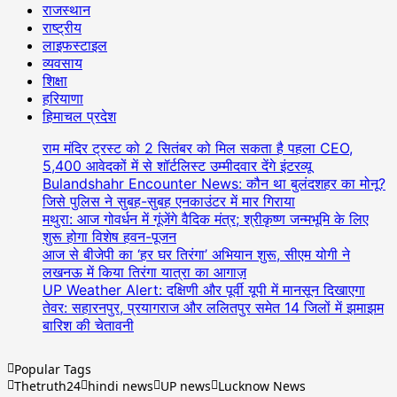
राजस्थान
राष्ट्रीय
लाइफस्टाइल
व्यवसाय
शिक्षा
हरियाणा
हिमाचल प्रदेश
राम मंदिर ट्रस्ट को 2 सितंबर को मिल सकता है पहला CEO,
5,400 आवेदकों में से शॉर्टलिस्ट उम्मीदवार देंगे इंटरव्यू
Bulandshahr Encounter News: कौन था बुलंदशहर का मोनू?
जिसे पुलिस ने सुबह-सुबह एनकाउंटर में मार गिराया
मथुरा: आज गोवर्धन में गूंजेंगे वैदिक मंत्र; श्रीकृष्ण जन्मभूमि के लिए
शुरू होगा विशेष हवन-पूजन
आज से बीजेपी का ‘हर घर तिरंगा’ अभियान शुरू, सीएम योगी ने
लखनऊ में किया तिरंगा यात्रा का आगाज़
UP Weather Alert: दक्षिणी और पूर्वी यूपी में मानसून दिखाएगा
तेवर: सहारनपुर, प्रयागराज और ललितपुर समेत 14 जिलों में झमाझम
बारिश की चेतावनी
Popular Tags
Thetruth24
hindi news
UP news
Lucknow News