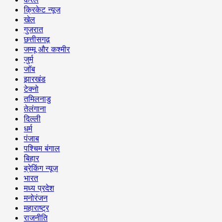
क्रिकेट न्यूज
खेल
गुजरात
छत्तीसगढ़
जम्मू और कश्मीर
जुर्म
जॉब
झारखंड
टेक्नो
तमिलनाडु
तेलंगाना
दिल्ली
धर्म
पंजाब
पश्चिम बंगाल
बिहार
ब्रेकिंग न्यूज़
भारत
मध्य प्रदेश
मनोरंजन
महाराष्ट्र
राजनीति