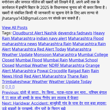
मनोरंजन और जनरल नॉलेज की खबरों को लिखने में है. अपने अभी तक के
कार्यकाल में इन्होंने बिहार के 2025 के विधानसभा चुनाव को भी कवर किया है।
खबरों से संबंधित किसी भी जानकारी या सूचना देने के लिए आप तान्‍या से
jhatanya143@gmail.com पर संपर्क कर सकते हैं।
View All Posts
Tags:
Cloudburst Alert Nashik
devendra fadnavis
Heavy
Rain Maharashtra
indian navy alert
Maharashtra Flood
maharashtra news
Maharashtra Rain
Maharashtra Rain
Alert
Maharashtra Red Alert Today
Maharashtra
Weather Update
Monsoon Maharashtra
Mumbai College
Closed
Mumbai Flood
Mumbai Rain
Mumbai School
Closed
Mumbai Weather
NDRF Maharashtra
Orange
Alert Maharashtra
Powai Crocodile
Raigad Rain
Rain
News Hindi
Red Alert Maharashtra
Thane Rain
Trimbakeshwar Weather
Weather Update Today
Previous:
दांतो से काटा.. रेप किया.. पटक-पटक कर मारा.. पश्चिम बंगाल
में 11 साल की बच्ची के साथ गैंगरेप कर तालाब में फेंका!
Next:
Haridwar Accident: बाजुहेड़ी गांव के पास देर रात बड़ा हादसा;
उड़े बाइकों के परखच्चे, तीन घरों के चिराग बुझे