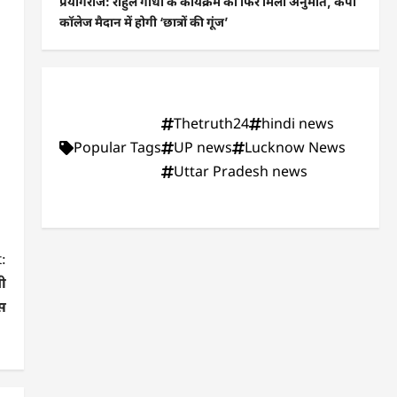
प्रयागराज: राहुल गांधी के कार्यक्रम को फिर मिली अनुमति, केपी
कॉलेज मैदान में होगी ‘छात्रों की गूंज’
Thetruth24
hindi news
Popular Tags
UP news
Lucknow News
Uttar Pradesh news
:
ची
िस