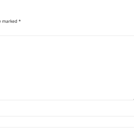
re marked
*