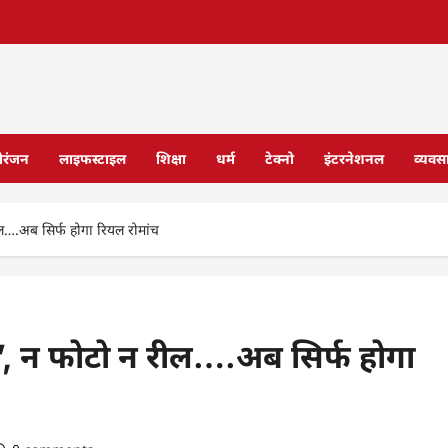
ोरंजन
लाइफस्टाइल
शिक्षा
धर्म
टेक्नो
इंटरनेशनल
व्यवस
 रील….अब सिर्फ होगा रियल रोमांच
रेक’, न फोटो न रील….अब सिर्फ होगा