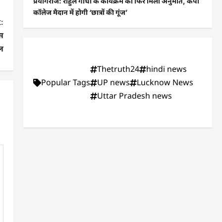
प्रयागराज: राहुल गांधी के कार्यक्रम को फिर मिली अनुमति, केपी
कॉलेज मैदान में होगी ‘छात्रों की गूंज’
:
स
िल
Thetruth24
hindi news
Popular Tags
UP news
Lucknow News
Uttar Pradesh news