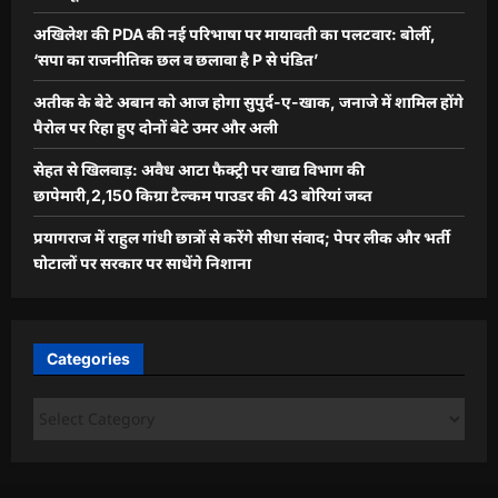
अखिलेश की PDA की नई परिभाषा पर मायावती का पलटवार: बोलीं,
‘सपा का राजनीतिक छल व छलावा है P से पंडित’
अतीक के बेटे अबान को आज होगा सुपुर्द-ए-खाक, जनाजे में शामिल होंगे
पैरोल पर रिहा हुए दोनों बेटे उमर और अली
सेहत से खिलवाड़: अवैध आटा फैक्ट्री पर खाद्य विभाग की
छापेमारी,2,150 किग्रा टैल्कम पाउडर की 43 बोरियां जब्त
प्रयागराज में राहुल गांधी छात्रों से करेंगे सीधा संवाद; पेपर लीक और भर्ती
घोटालों पर सरकार पर साधेंगे निशाना
Categories