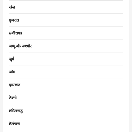
खेल
गुजरात
छत्तीसगढ़
जम्मू और कश्मीर
जुर्म
जॉब
झारखंड
टेक्नो
तमिलनाडु
तेलंगाना