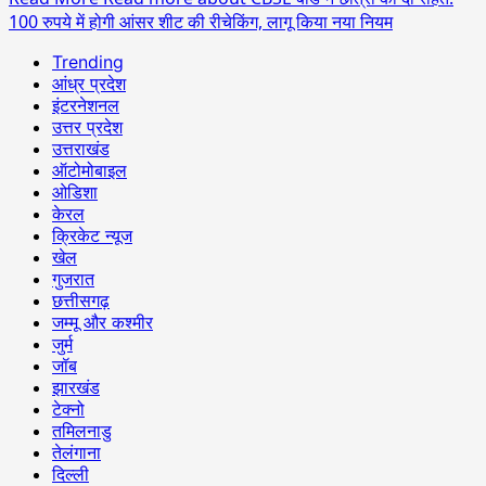
100 रुपये में होगी आंसर शीट की रीचेकिंग, लागू किया नया नियम
Trending
आंध्र प्रदेश
इंटरनेशनल
उत्तर प्रदेश
उत्तराखंड
ऑटोमोबाइल
ओडिशा
केरल
क्रिकेट न्यूज
खेल
गुजरात
छत्तीसगढ़
जम्मू और कश्मीर
जुर्म
जॉब
झारखंड
टेक्नो
तमिलनाडु
तेलंगाना
दिल्ली