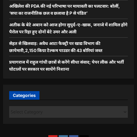
अखिलेश की PDA की नई परिभाषा पर मायावती का पलटवार: बोलीं,
‘सपा का राजनीतिक छल व छलावा है P से पंडित’
अतीक के बेटे अबान को आज होगा सुपुर्द-ए-खाक, जनाजे में शामिल होंगे
पैरोल पर रिहा हुए दोनों बेटे उमर और अली
सेहत से खिलवाड़: अवैध आटा फैक्ट्री पर खाद्य विभाग की
छापेमारी,2,150 किग्रा टैल्कम पाउडर की 43 बोरियां जब्त
प्रयागराज में राहुल गांधी छात्रों से करेंगे सीधा संवाद; पेपर लीक और भर्ती
घोटालों पर सरकार पर साधेंगे निशाना
Categories