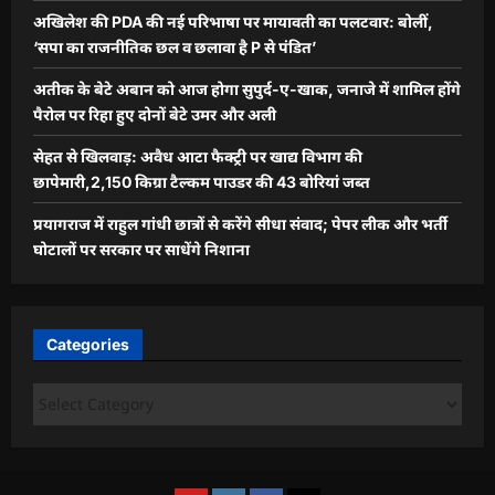
अखिलेश की PDA की नई परिभाषा पर मायावती का पलटवार: बोलीं,
‘सपा का राजनीतिक छल व छलावा है P से पंडित’
अतीक के बेटे अबान को आज होगा सुपुर्द-ए-खाक, जनाजे में शामिल होंगे
पैरोल पर रिहा हुए दोनों बेटे उमर और अली
सेहत से खिलवाड़: अवैध आटा फैक्ट्री पर खाद्य विभाग की
छापेमारी,2,150 किग्रा टैल्कम पाउडर की 43 बोरियां जब्त
प्रयागराज में राहुल गांधी छात्रों से करेंगे सीधा संवाद; पेपर लीक और भर्ती
घोटालों पर सरकार पर साधेंगे निशाना
Categories