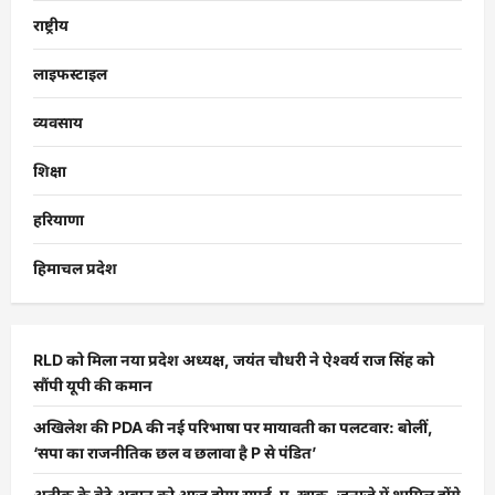
राष्ट्रीय
लाइफस्टाइल
व्यवसाय
शिक्षा
हरियाणा
हिमाचल प्रदेश
RLD को मिला नया प्रदेश अध्यक्ष, जयंत चौधरी ने ऐश्वर्य राज सिंह को
सौंपी यूपी की कमान
अखिलेश की PDA की नई परिभाषा पर मायावती का पलटवार: बोलीं,
‘सपा का राजनीतिक छल व छलावा है P से पंडित’
अतीक के बेटे अबान को आज होगा सुपुर्द-ए-खाक, जनाजे में शामिल होंगे