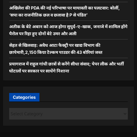
अखिलेश की PDA की नई परिभाषा पर मायावती का पलटवार: बोलीं,
‘सपा का राजनीतिक छल व छलावा है P से पंडित’
अतीक के बेटे अबान को आज होगा सुपुर्द-ए-खाक, जनाजे में शामिल होंगे
पैरोल पर रिहा हुए दोनों बेटे उमर और अली
सेहत से खिलवाड़: अवैध आटा फैक्ट्री पर खाद्य विभाग की
छापेमारी,2,150 किग्रा टैल्कम पाउडर की 43 बोरियां जब्त
प्रयागराज में राहुल गांधी छात्रों से करेंगे सीधा संवाद; पेपर लीक और भर्ती
घोटालों पर सरकार पर साधेंगे निशाना
Categories