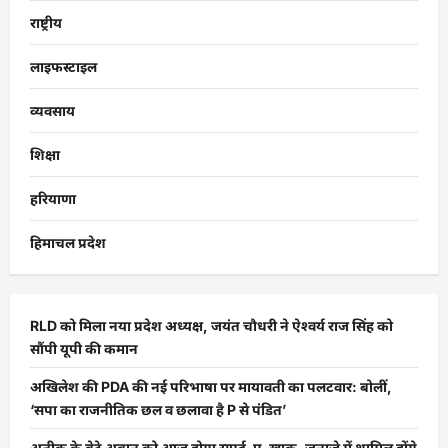
राष्ट्रीय
लाइफस्टाइल
व्यवसाय
शिक्षा
हरियाणा
हिमाचल प्रदेश
RLD को मिला नया प्रदेश अध्यक्ष, जयंत चौधरी ने ऐश्वर्य राज सिंह को
सौंपी यूपी की कमान
अखिलेश की PDA की नई परिभाषा पर मायावती का पलटवार: बोलीं,
‘सपा का राजनीतिक छल व छलावा है P से पंडित’
अतीक के बेटे अबान को आज होगा सुपुर्द-ए-खाक, जनाजे में शामिल होंगे