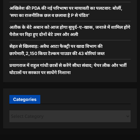
अखिलेश की PDA की नई परिभाषा पर मायावती का पलटवार: बोलीं,
‘सपा का राजनीतिक छल व छलावा है P से पंडित’
अतीक के बेटे अबान को आज होगा सुपुर्द-ए-खाक, जनाजे में शामिल होंगे
पैरोल पर रिहा हुए दोनों बेटे उमर और अली
सेहत से खिलवाड़: अवैध आटा फैक्ट्री पर खाद्य विभाग की
छापेमारी,2,150 किग्रा टैल्कम पाउडर की 43 बोरियां जब्त
प्रयागराज में राहुल गांधी छात्रों से करेंगे सीधा संवाद; पेपर लीक और भर्ती
घोटालों पर सरकार पर साधेंगे निशाना
Categories