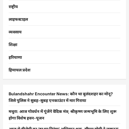
राष्ट्रीय
लाइफस्टाइल
व्यवसाय
शिक्षा
हरियाणा
हिमाचल प्रदेश
Bulandshahr Encounter News: कौन था बुलंदशहर का मोनू?
जिसे पुलिस ने सुबह-सुबह एनकाउंटर में मार गिराया
मथुरा: आज गोवर्धन में गूंजेंगे वैदिक मंत्र; श्रीकृष्ण जन्मभूमि के लिए शुरू
होगा विशेष हवन-पूजन
आज से बीजेपी का ‘हर घर तिरंगा’ अभियान शुरू, सीएम योगी ने लखनऊ