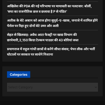
अखिलेश की PDA की नई परिभाषा पर मायावती का पलटवार: बोलीं,
‘सपा का राजनीतिक छल व छलावा है P से पंडित’
अतीक के बेटे अबान को आज होगा सुपुर्द-ए-खाक, जनाजे में शामिल होंगे
पैरोल पर रिहा हुए दोनों बेटे उमर और अली
सेहत से खिलवाड़: अवैध आटा फैक्ट्री पर खाद्य विभाग की
छापेमारी,2,150 किग्रा टैल्कम पाउडर की 43 बोरियां जब्त
प्रयागराज में राहुल गांधी छात्रों से करेंगे सीधा संवाद; पेपर लीक और भर्ती
घोटालों पर सरकार पर साधेंगे निशाना
Categories