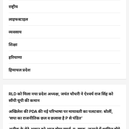
राष्ट्रीय
लाइफस्टाइल
व्यवसाय
शिक्षा
हरियाणा
हिमाचल प्रदेश
RLD को मिला नया प्रदेश अध्यक्ष, जयंत चौधरी ने ऐश्वर्य राज सिंह को
सौंपी यूपी की कमान
अखिलेश की PDA की नई परिभाषा पर मायावती का पलटवार: बोलीं,
‘सपा का राजनीतिक छल व छलावा है P से पंडित’
अतीक के बेटे अबान को आज होगा सुपुर्द-ए-खाक, जनाजे में शामिल होंगे