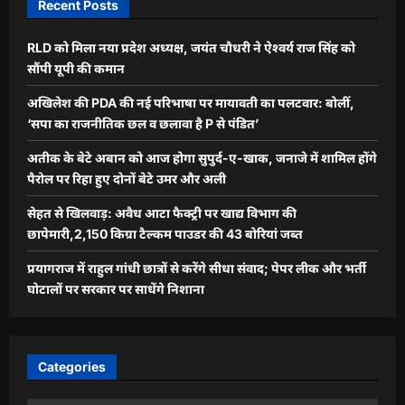
Recent Posts
RLD को मिला नया प्रदेश अध्यक्ष, जयंत चौधरी ने ऐश्वर्य राज सिंह को
सौंपी यूपी की कमान
अखिलेश की PDA की नई परिभाषा पर मायावती का पलटवार: बोलीं,
‘सपा का राजनीतिक छल व छलावा है P से पंडित’
अतीक के बेटे अबान को आज होगा सुपुर्द-ए-खाक, जनाजे में शामिल होंगे
पैरोल पर रिहा हुए दोनों बेटे उमर और अली
सेहत से खिलवाड़: अवैध आटा फैक्ट्री पर खाद्य विभाग की
छापेमारी,2,150 किग्रा टैल्कम पाउडर की 43 बोरियां जब्त
प्रयागराज में राहुल गांधी छात्रों से करेंगे सीधा संवाद; पेपर लीक और भर्ती
घोटालों पर सरकार पर साधेंगे निशाना
Categories