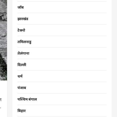
जॉब
झारखंड
टेक्नो
तमिलनाडु
तेलंगाना
दिल्ली
धर्म
पंजाब
ण
पश्चिम बंगाल
.
बिहार