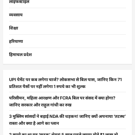
लाइफस्टाइल
व्यवसाय
शिक्षा
हरियाणा
हिमाचल प्रदेश
UPI पेमेंट पर कब लगेगा चार्ज? लोकसभा से बिल पास, जानिए किन 71
प्रतिशत पैसों पर नहीं लगेगा 1 रुपये का भी शुल्क
परिसीमन, महिला आरक्षण और FCRA बिल पर संसद में क्या होगा?
जानिए सरकार और राहुल गांधी का रुख
3 मुस्लिम सांसदों ने बढ़ाई NDA की धड़कन! जानिए क्यों अपनाया ‘तटस्थ’
रास्ता और क्या है आगे का प्लान
2 रुपये का था यह ‘छुटकू’ शेयर! 5 साल पहले लगाए होते ₹1 लाख तो