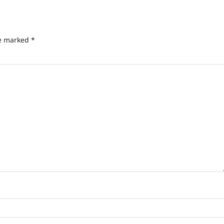
re marked
*