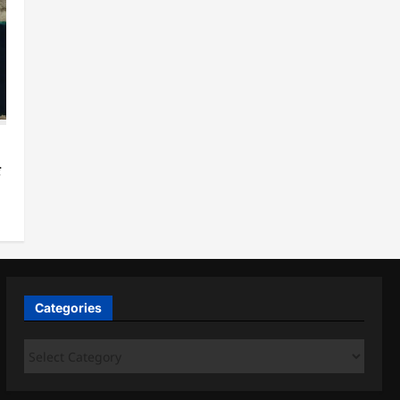
र
Categories