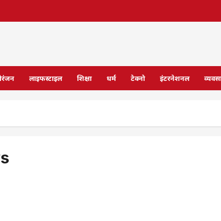
ोरंजन
लाइफस्टाइल
शिक्षा
धर्म
टेक्नो
इंटरनेशनल
व्यवस
s