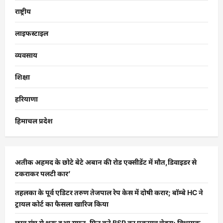
राष्ट्रीय
लाइफस्टाइल
व्यवसाय
शिक्षा
हरियाणा
हिमाचल प्रदेश
अतीक अहमद के छोटे बेटे अबान की रोड एक्सीडेंट में मौत,डिवाइडर से
टकराकर पलटी कार’
तहलका के पूर्व एडिटर तरुण तेजपाल रेप केस में दोषी करार; बॉम्बे HC ने
ट्रायल कोर्ट का फैसला खारिज किया
छात्र संघ से शुरू हुआ सफर, फिर बने BSP का एकमात्र चेहरा: विधायक