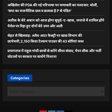
अखिलेश की PDA की नई परिभाषा पर मायावती का पलटवार: बोलीं,
‘सपा का राजनीतिक छल व छलावा है P से पंडित’
अतीक के बेटे अबान को आज होगा सुपुर्द-ए-खाक, जनाजे में शामिल होंगे
पैरोल पर रिहा हुए दोनों बेटे उमर और अली
सेहत से खिलवाड़: अवैध आटा फैक्ट्री पर खाद्य विभाग की
छापेमारी,2,150 किग्रा टैल्कम पाउडर की 43 बोरियां जब्त
प्रयागराज में राहुल गांधी छात्रों से करेंगे सीधा संवाद; पेपर लीक और भर्ती
घोटालों पर सरकार पर साधेंगे निशाना
Categories