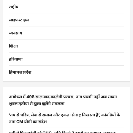
राष्ट्रीय
लाइफस्टाइल
व्यवसाय
शिक्षा
हरियाणा
हिमाचल प्रदेश
अयोध्या में 498 साल बाद बदलेगी परंपरा, नाग पंचमी नहीं अब सावन
शुक्ल तृतीया से झूला झूलेंगे रामलला
‘तप से चरित्र, सेवा से समाज और एकता से राष्ट्र निखरता है’, कांवड़ियों के
नाम CM योगी का संदेश
यूपी में फिर महंगी हुई CNG, प्रति किलो 3 रुपये का इजाफा, लखनऊ,