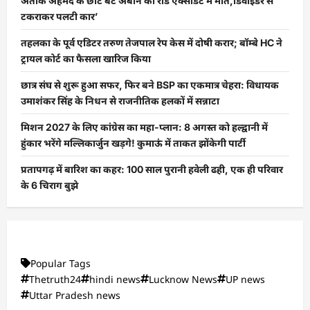
अतीक अहमद के छोटे बेटे अबान की रोड एक्सीडेंट में मौत,डिवाइडर से
टकराकर पलटी कार’
तहलका के पूर्व एडिटर तरुण तेजपाल रेप केस में दोषी करार; बॉम्बे HC ने
ट्रायल कोर्ट का फैसला खारिज किया
छात्र संघ से शुरू हुआ सफर, फिर बने BSP का एकमात्र चेहरा: विधायक
उमाशंकर सिंह के निधन से राजनीतिक हलकों में सन्नाटा
मिशन 2027 के लिए कांग्रेस का महा-प्लान: 8 अगस्त को हल्द्वानी में
हुंकार भरेंगे मल्लिकार्जुन खड़गे! कुमाऊं में ताकत झोंकेगी पार्टी
प्रतापगढ़ में बारिश का कहर: 100 साल पुरानी हवेली ढही, एक ही परिवार
के 6 चिराग बुझे
Popular Tags
Thetruth24
hindi news
Lucknow News
UP news
Uttar Pradesh news