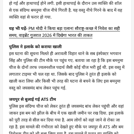
हो गई और हाथापाई होने लगी. इसी हाथापाई के दौरान उस व्यक्ति की शॉल
से एक संदिग्ध बमनुमा चीज नीचे गिरती है. यह वस्तु नीचे गिरने के बाद में वह
व्यक्ति वहां से फरार हो गया.
यह भी पढ़ें-
PM मोदी ने किया बड़ा एलान! सौराष्ट्र-कच्छ में निवेश का सही
समय, वाइब्रेंट गुजरात 2026 में दिखेगा भारत की ताकत
पुलिस ने इलाके को कराया खाली
इस घटना की सूचना मिलते ही अरावली विहार थाने के सब इंस्पेक्टर भगवान
सिंह और पुलिस की टीम मौके पर पहुंच गए. बताया जा रहा है कि इस बमनुमा
चीज के दोनों तरफ ज्वलनशील पदार्थ जैसी कोई चीज भरी हुई थी. इस वस्तु में
लगातार टाइमर भी चल रहा था. जिसके बाद पुलिस ने तुरंत ही इलाके को
खाली करा लिया और किसी भी तरह की घटना से बचने के लिए इस बमनुमा
वस्तु को जयसमंद बांध लेकर पहुंच गई.
जयपुर से बुलाई गई ATS टीम
पुलिस इस संदिग्ध चीज को लेकर तुरंत ही जयसमंद बांध लेकर पहुंची और वहां
जाकर इस बम को झील के बीच में एक खाली जमीन पर रख दिया. इस इलाके
को पूरी तरह से सील कर दिया गया है. आम लोगों को वहां जाने से रोका जा
रहा है. इस मामले की गंभीरता को देखते हुए मौके पर जयपुर से ATS और बम
निरोधक टीम को भी बुला लिया गया है. इस मामले में फरार हुए व्यक्ति को