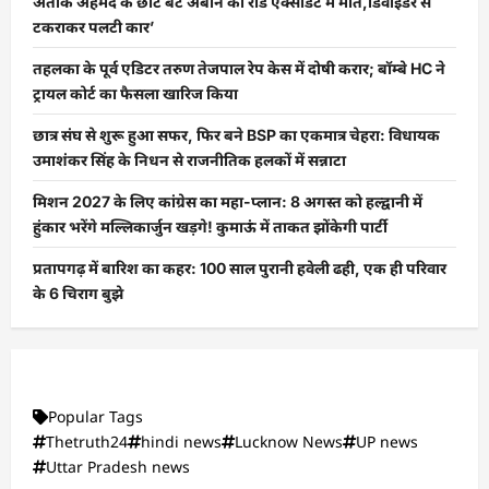
अतीक अहमद के छोटे बेटे अबान की रोड एक्सीडेंट में मौत,डिवाइडर से
टकराकर पलटी कार’
तहलका के पूर्व एडिटर तरुण तेजपाल रेप केस में दोषी करार; बॉम्बे HC ने
ट्रायल कोर्ट का फैसला खारिज किया
छात्र संघ से शुरू हुआ सफर, फिर बने BSP का एकमात्र चेहरा: विधायक
उमाशंकर सिंह के निधन से राजनीतिक हलकों में सन्नाटा
मिशन 2027 के लिए कांग्रेस का महा-प्लान: 8 अगस्त को हल्द्वानी में
हुंकार भरेंगे मल्लिकार्जुन खड़गे! कुमाऊं में ताकत झोंकेगी पार्टी
प्रतापगढ़ में बारिश का कहर: 100 साल पुरानी हवेली ढही, एक ही परिवार
के 6 चिराग बुझे
Popular Tags
Thetruth24
hindi news
Lucknow News
UP news
Uttar Pradesh news