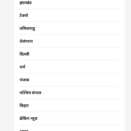
झारखंड
टेक्नो
तमिलनाडु
तेलंगाना
दिल्ली
धर्म
पंजाब
पश्चिम बंगाल
बिहार
ब्रेकिंग न्यूज़