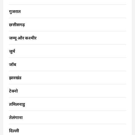
गुजरात
छत्तीसगढ़
जम्मू और कश्मीर
जुर्म
जॉब
झारखंड
टेक्नो
तमिलनाडु
तेलंगाना
दिल्ली