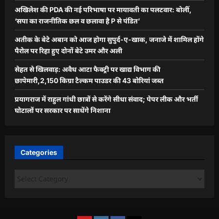
अखिलेश की PDA की नई परिभाषा पर मायावती का पलटवार: बोलीं,
‘सपा का राजनीतिक छल व छलावा है P से पंडित’
अतीक के बेटे अबान को आज होगा सुपुर्द-ए-खाक, जनाजे में शामिल होंगे
पैरोल पर रिहा हुए दोनों बेटे उमर और अली
सेहत से खिलवाड़: अवैध आटा फैक्ट्री पर खाद्य विभाग की
छापेमारी,2,150 किग्रा टैल्कम पाउडर की 43 बोरियां जब्त
प्रयागराज में राहुल गांधी छात्रों से करेंगे सीधा संवाद; पेपर लीक और भर्ती
घोटालों पर सरकार पर साधेंगे निशाना
Categories