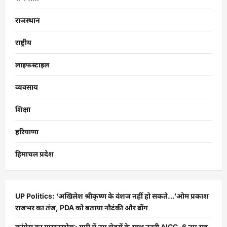
राजस्थान
राष्ट्रीय
लाइफस्टाइल
व्यवसाय
शिक्षा
हरियाणा
हिमाचल प्रदेश
UP Politics: ‘अखिलेश श्रीकृष्ण के वंशज नहीं हो सकते…’ओम प्रकाश
राजभर का तंज, PDA को बताया नौटंकी और ढोंग
कांग्रेस का मास्टरस्ट्रोक: यूपी में नए चेहरों के साथ उतरी AICC, 6 नए सह-