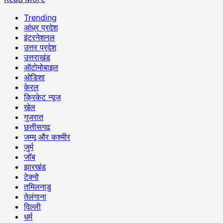
Trending
आंध्र प्रदेश
इंटरनेशनल
उत्तर प्रदेश
उत्तराखंड
ऑटोमोबाइल
ओडिशा
केरल
क्रिकेट न्यूज
खेल
गुजरात
छत्तीसगढ़
जम्मू और कश्मीर
जुर्म
जॉब
झारखंड
टेक्नो
तमिलनाडु
तेलंगाना
दिल्ली
धर्म