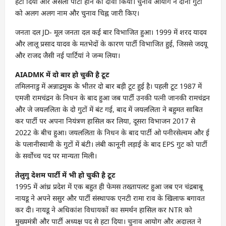
हटा दिया और असली पार्टी होने का दावा किया। चुनाव आयोग ने दोनों गुटों
को अलग अलग नाम और चुनाव चिह्न जारी किए।
जनता दल JD- मूल जनता दल कई बार विभाजित हुआ। 1999 में शरद यादव
और लालू प्रसाद यादव के मतभेदों के कारण पार्टी विभाजित हुई, जिससे जदयू
और राजद जैसी नई पार्टियां ने जन्म लिया।
AIADMK में दो बार हो चुकी है टूट
तमिलनाडु में अन्नाद्रमुक के भीतर दो बार बड़ी टूट हुई है। पहली टूट 1987 में
एमजी रामचंद्रन के निधन के बाद हुआ जब पार्टी उनकी पत्नी जानकी रामचंद्रन
और जे जयललिता के दो गुटों में बंट गई, बाद में जयललिता ने बहुमत साबित
कर पार्टी पर अपना नियंत्रण हासिल कर लिया, दूसरा विभाजन 2017 से
2022 के बीच हुआ। जयललिता के निधन के बाद पार्टी ओ पनीरसेल्वम और ई
के पलानीस्वामी के गुटों में बंटी। लंबी कानूनी लड़ाई के बाद EPS गुट को पार्टी
के सर्वोच्च पद पर मान्यता मिली।
तेलुगु देशम पार्टी में भी हो चुकी है टूट
1995 में आंध्र प्रदेश में एक बहुत ही फेमस तख्तापलट हुआ जब एन चंद्रबाबू
नायडू ने अपने ससुर और पार्टी संस्थापक एनटी रामा राव के खिलाफ बगावत
कर दी। नायडू ने अधिकांश विधायकों का समर्थन हासिल कर NTR को
मुख्यमंत्री और पार्टी अध्यक्ष पद से हटा दिया। चुनाव आयोग और अदालत ने