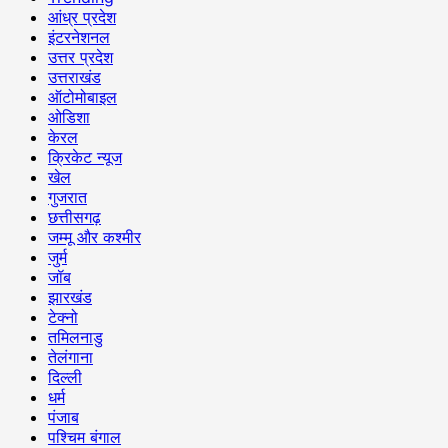
आंध्र प्रदेश
इंटरनेशनल
उत्तर प्रदेश
उत्तराखंड
ऑटोमोबाइल
ओडिशा
केरल
क्रिकेट न्यूज
खेल
गुजरात
छत्तीसगढ़
जम्मू और कश्मीर
जुर्म
जॉब
झारखंड
टेक्नो
तमिलनाडु
तेलंगाना
दिल्ली
धर्म
पंजाब
पश्चिम बंगाल