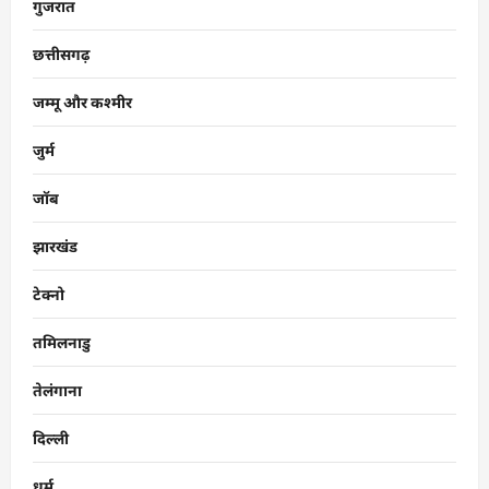
गुजरात
छत्तीसगढ़
जम्मू और कश्मीर
जुर्म
जॉब
झारखंड
टेक्नो
तमिलनाडु
तेलंगाना
दिल्ली
धर्म