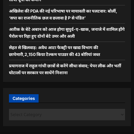
अखिलेश की PDA की नई परिभाषा पर मायावती का पलटवार: बोलीं,
‘सपा का राजनीतिक छल व छलावा है P से पंडित’
अतीक के बेटे अबान को आज होगा सुपुर्द-ए-खाक, जनाजे में शामिल होंगे
पैरोल पर रिहा हुए दोनों बेटे उमर और अली
सेहत से खिलवाड़: अवैध आटा फैक्ट्री पर खाद्य विभाग की
छापेमारी,2,150 किग्रा टैल्कम पाउडर की 43 बोरियां जब्त
प्रयागराज में राहुल गांधी छात्रों से करेंगे सीधा संवाद; पेपर लीक और भर्ती
घोटालों पर सरकार पर साधेंगे निशाना
Categories